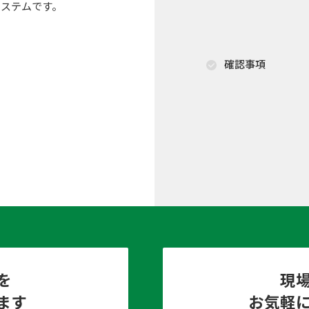
システムです。
確認事項
を
現
ます
お気軽