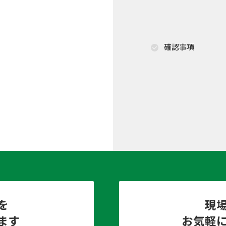
確認事項
を
現
ます
お気軽