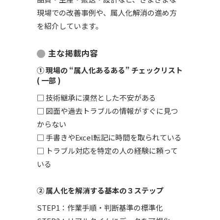
現場での改善事例や、属人化解消の進め方
を紹介しています。
主な掲載内容
① 現場の “属人化あるある” チェックリスト
( 一部 )
□ 技術継承に漠然とした不安がある
□ 図面や過去トラブルの情報がすぐに見つ
からない
□ 手書きやExcel転記に時間を取られている
□ トラブル対応を特定の人の経験に頼って
いる
② 属人化を解消する基本の３ステップ
STEP1：作業手順・判断基準の標準化