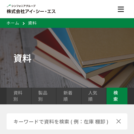
ホーム
資料
資料
資料
製品
新着
人気
検
別
別
順
順
索