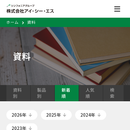
ホーム
資料
資料
資料
製品
新着
人気
検
別
別
順
順
索
2026年
2025年
2024年
2023年