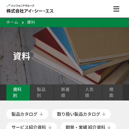
ホーム
資料
資料
資料
製品
新着
人気
検
別
別
順
順
索
製品カタログ
取り扱い製品カタログ
サービス紹介資料
開発・実績 紹介資料