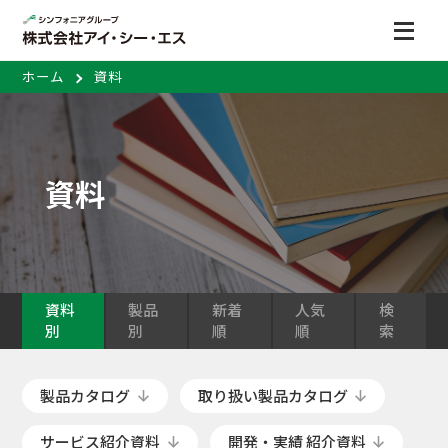
ホーム
資料
資料
資料
製品
新着
人気
検
別
別
順
順
索
製品カタログ
取り扱い製品カタログ
サービス紹介資料
開発・実績 紹介資料